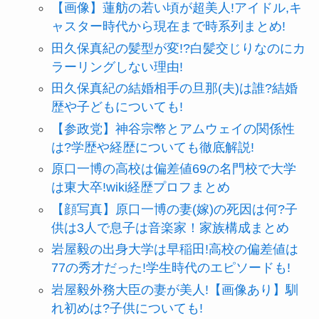
【画像】蓮舫の若い頃が超美人!アイドル,キ
ャスター時代から現在まで時系列まとめ!
田久保真紀の髪型が変!?白髪交じりなのにカ
ラーリングしない理由!
田久保真紀の結婚相手の旦那(夫)は誰?結婚
歴や子どもについても!
【参政党】神谷宗幣とアムウェイの関係性
は?学歴や経歴についても徹底解説!
原口一博の高校は偏差値69の名門校で大学
は東大卒!wiki経歴プロフまとめ
【顔写真】原口一博の妻(嫁)の死因は何?子
供は3人で息子は音楽家！家族構成まとめ
岩屋毅の出身大学は早稲田!高校の偏差値は
77の秀才だった!学生時代のエピソードも!
岩屋毅外務大臣の妻が美人!【画像あり】馴
れ初めは?子供についても!