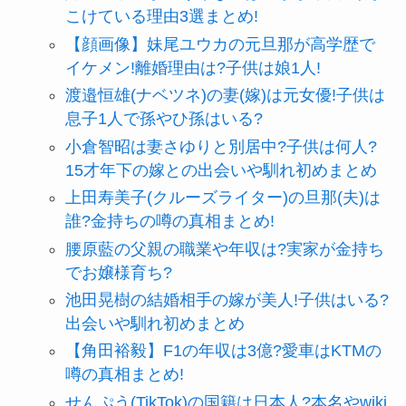
こけている理由3選まとめ!
【顔画像】妹尾ユウカの元旦那が高学歴で
イケメン!離婚理由は?子供は娘1人!
渡邉恒雄(ナベツネ)の妻(嫁)は元女優!子供は
息子1人で孫やひ孫はいる?
小倉智昭は妻さゆりと別居中?子供は何人?
15才年下の嫁との出会いや馴れ初めまとめ
上田寿美子(クルーズライター)の旦那(夫)は
誰?金持ちの噂の真相まとめ!
腰原藍の父親の職業や年収は?実家が金持ち
でお嬢様育ち?
池田晃樹の結婚相手の嫁が美人!子供はいる?
出会いや馴れ初めまとめ
【角田裕毅】F1の年収は3億?愛車はKTMの
噂の真相まとめ!
せんぷう(TikTok)の国籍は日本人?本名やwiki