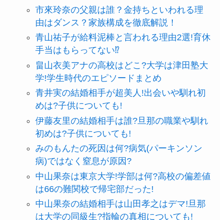
市來玲奈の父親は誰？金持ちといわれる理
由はダンス？家族構成を徹底解説！
青山祐子が給料泥棒と言われる理由2選!育休
手当はもらってない⁉
畠山衣美アナの高校はどこ?大学は津田塾大
学!学生時代のエピソードまとめ
青井実の結婚相手が超美人!出会いや馴れ初
めは?子供についても!
伊藤友里の結婚相手は誰?旦那の職業や馴れ
初めは?子供についても!
みのもんたの死因は何?病気(パーキンソン
病)ではなく窒息が原因?
中山果奈は東京大学!学部は何?高校の偏差値
は66の難関校で帰宅部だった!
中山果奈の結婚相手は山田孝之はデマ!旦那
は大学の同級生?指輪の真相についても!