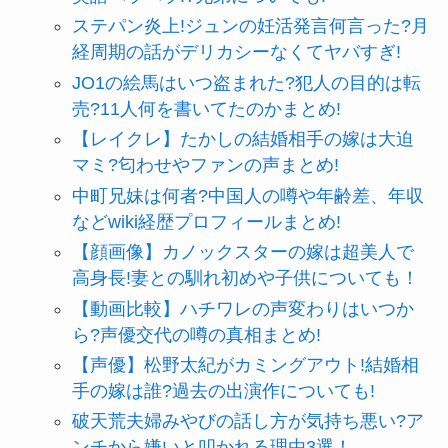
ステパン炎上!ジュンの妊活発言何言った?月
経周期の話がデリカシーなくてヤバすぎ!
JO1の絵馬はいつ盗まれた?犯人の目的は転
売?11人何を書いてたのかまとめ!
【レイクレ】たかしの結婚相手の嫁は大迫
マミ?匂わせやファンの声まとめ!
中町兄妹は何者?中国人の噂や年齢差、年収
などwiki経歴プロフィールまとめ!
【顔画像】カノックスターの嫁は超美人で
高身長!妻との馴れ初めや子供についても！
【動画比較】ハチワレの声変わりはいつか
ら?声優交代の噂の真相まとめ!
【声優】松野太紀がカミングアウト!結婚相
手の嫁は誰?過去の出演作についても!
破天荒夫婦みやびの話し方が気持ち悪い?ア
ンチから嫌いと叩かれる理由3選！