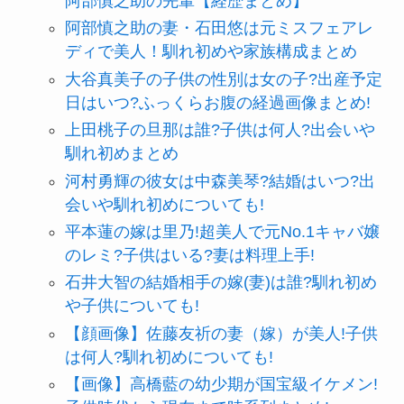
阿部慎之助の先輩【経歴まとめ】
阿部慎之助の妻・石田悠は元ミスフェアレ
ディで美人！馴れ初めや家族構成まとめ
大谷真美子の子供の性別は女の子?出産予定
日はいつ?ふっくらお腹の経過画像まとめ!
上田桃子の旦那は誰?子供は何人?出会いや
馴れ初めまとめ
河村勇輝の彼女は中森美琴?結婚はいつ?出
会いや馴れ初めについても!
平本蓮の嫁は里乃!超美人で元No.1キャバ嬢
のレミ?子供はいる?妻は料理上手!
石井大智の結婚相手の嫁(妻)は誰?馴れ初め
や子供についても!
【顔画像】佐藤友祈の妻（嫁）が美人!子供
は何人?馴れ初めについても!
【画像】高橋藍の幼少期が国宝級イケメン!