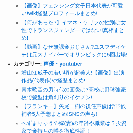
【画像】フェンシング女子日本代表が可愛
い!wiki経歴プロフィールまとめ!
【何があった?】イマネ・ケリフの性別は女
性でトランスジェンダーではない!真相まと
め!
【動画】なぜ無課金おじさん?ユスフディケ
チは元スナイパーでオリンピックに5回出場!
カテゴリー:
声優・youtuber
増山江威子の若い頃が超美人!【画像】出演
作品(代表作)や経歴まとめ!
青木歌音の男時代の画像は?高校は野球強豪
校で髪型は角刈りのイケメン!
【フランキー】矢尾一樹の後任声優は誰?候
補者5人予想まとめ!SNSの声も!
へずまりゅうの嫁(妻)の年齢や職業は？投資
家で金持ちの噂を徹底検証！