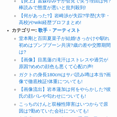
【炎上】冨森ゆみ子が会見で笑う理由は何?
棒読みで態度が悪いと批判殺到!
【何があった?】岩崎渉が失踪?学歴(大学・
高校)やwiki経歴プロフまとめ!
カテゴリー:
歌手・アーティスト
堂本剛と百田夏菜子が結婚!きっかけや馴れ
初めはブンブブーン共演?歳の差や交際期間
は?
【画像】目黒蓮の滝汗はストレスや過労が
原因?めめの顔色も悪くて心配の声!
ガクトの身長180cmはサバ読み噂は本当?画
像で徹底検証!体重についても!
【画像流出】岩本蓮加は何をやらかした?彼
氏の顔バレや匂わせについても!
こっちのけんと双極性障害はいつからで原
因は?勤めていた会社についても!