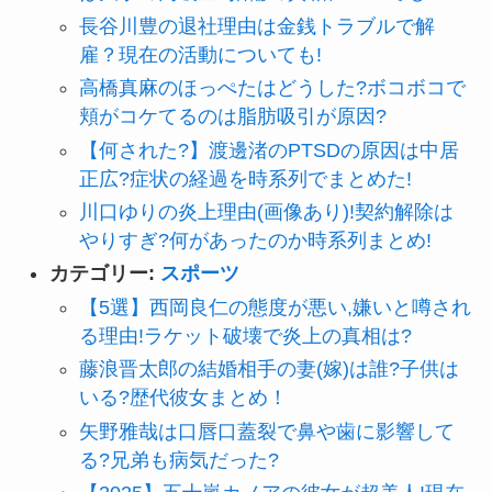
長谷川豊の退社理由は金銭トラブルで解
雇？現在の活動についても!
高橋真麻のほっぺたはどうした?ボコボコで
頬がコケてるのは脂肪吸引が原因?
【何された?】渡邊渚のPTSDの原因は中居
正広?症状の経過を時系列でまとめた!
川口ゆりの炎上理由(画像あり)!契約解除は
やりすぎ?何があったのか時系列まとめ!
カテゴリー:
スポーツ
【5選】西岡良仁の態度が悪い,嫌いと噂され
る理由!ラケット破壊で炎上の真相は?
藤浪晋太郎の結婚相手の妻(嫁)は誰?子供は
いる?歴代彼女まとめ！
矢野雅哉は口唇口蓋裂で鼻や歯に影響して
る?兄弟も病気だった?