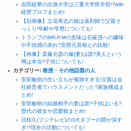
吉田紋華の出身大学は三重大学医学部!?wiki
経歴プロフまとめ!
【顔画像】立花孝志の娘は薬剤師で父親そ
っくり!年齢や学歴についても!
トランプのMR.P.Mの意味は石破茂への嫌味
や不信感の表れ?安部元首相との比較!
【画像】斎藤元彦の嫁(妻)は誰?美人という
噂は本当?子供についても!
カテゴリー:
教授・その他話題の人
安部敏樹の生い立ちが複雑すぎる!父親は会
社経営者でハラスメントだった?家族構成ま
とめ!
安部敏樹の結婚相手の妻は誰?子供はいる?
歴代の彼女や恋愛観まとめ!
日枝久(フジテレビ)の3大タブーの闇が深す
ぎ!?現在の活動についても!