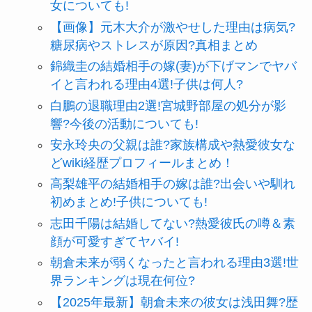
女についても!
【画像】元木大介が激やせした理由は病気?
糖尿病やストレスが原因?真相まとめ
錦織圭の結婚相手の嫁(妻)が下げマンでヤバ
イと言われる理由4選!子供は何人?
白鵬の退職理由2選!宮城野部屋の処分が影
響?今後の活動についても!
安永玲央の父親は誰?家族構成や熱愛彼女な
どwiki経歴プロフィールまとめ！
高梨雄平の結婚相手の嫁は誰?出会いや馴れ
初めまとめ!子供についても!
志田千陽は結婚してない?熱愛彼氏の噂＆素
顔が可愛すぎてヤバイ!
朝倉未来が弱くなったと言われる理由3選!世
界ランキングは現在何位?
【2025年最新】朝倉未来の彼女は浅田舞?歴