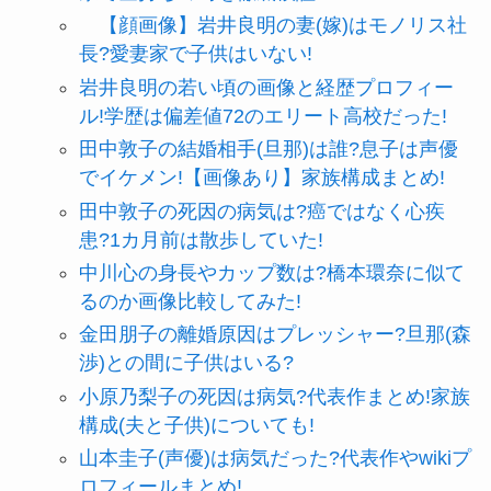
【顔画像】岩井良明の妻(嫁)はモノリス社
長?愛妻家で子供はいない!
岩井良明の若い頃の画像と経歴プロフィー
ル!学歴は偏差値72のエリート高校だった!
田中敦子の結婚相手(旦那)は誰?息子は声優
でイケメン!【画像あり】家族構成まとめ!
田中敦子の死因の病気は?癌ではなく心疾
患?1カ月前は散歩していた!
中川心の身長やカップ数は?橋本環奈に似て
るのか画像比較してみた!
金田朋子の離婚原因はプレッシャー?旦那(森
渉)との間に子供はいる?
小原乃梨子の死因は病気?代表作まとめ!家族
構成(夫と子供)についても!
山本圭子(声優)は病気だった?代表作やwikiプ
ロフィールまとめ!