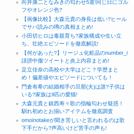
向井康二となみきの匂わせ5選!同じ日にゴル
フやオレンジ色?
【画像比較】大森元貴の身長は低い?ヒール
でサバ読みの噂の真相まとめ!
小田切ヒロは毒親育ち?家族構成や生い立
ち、壮絶エピソードを徹底解説!
【何があった?】リージュ化粧品のnumber_i
誹謗中傷ツイートと炎上内容まとめ!
足立佳奈の高校や大学はどこ？学歴まと
め！偏差値やエピソードについても！
門倉有希の結婚相手の旦那(夫)は誰?子供は
いる?家族は9匹の愛猫!
大森元貴と鎮西寿々歌の指輪匂わせ疑惑！
馴れ初めとお揃いアイテムを徹底調査
omoinotakeが聞き苦しいと言われるのは歌
下手だから?声高いけど苦手の声も!