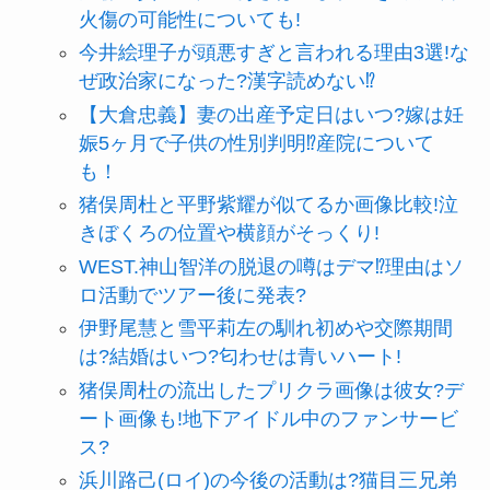
火傷の可能性についても!
今井絵理子が頭悪すぎと言われる理由3選!な
ぜ政治家になった?漢字読めない⁉
【大倉忠義】妻の出産予定日はいつ?嫁は妊
娠5ヶ月で子供の性別判明⁉産院について
も！
猪俣周杜と平野紫耀が似てるか画像比較!泣
きぼくろの位置や横顔がそっくり!
WEST.神山智洋の脱退の噂はデマ⁉理由はソ
ロ活動でツアー後に発表?
伊野尾慧と雪平莉左の馴れ初めや交際期間
は?結婚はいつ?匂わせは青いハート!
猪俣周杜の流出したプリクラ画像は彼女?デ
ート画像も!地下アイドル中のファンサービ
ス?
浜川路己(ロイ)の今後の活動は?猫目三兄弟