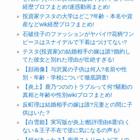
経歴プロフまとめ!迷惑動画まとめ!
投資家テスタの大学はどこ?年齢・本名や資
産などwik経歴プロフまとめ!
石破佳子のファッションがヤバイ!?花柄ワン
ピースはスナイデルで下着はつけてない?
テスタ(投資家)の結婚相手の嫁は誰?婚約し
てた彼女と別れた理由が壮絶すぎる!
【顔画像】与沢翼の子供は何人?名前や性
別・年齢・学校について徹底調査!
【炎上】鹿乃つののトラブルって何?騒動の
真相と年齢や性別wikiプロフまとめ!
反町理は結婚相手の嫁は誰?元妻との間に子
供はいた？
【白雪姫】実写版が炎上!酷評理由6選!白く
ない＆王子不在で逆に気になるの声も!
【何があった？】南港ストリートピアノの