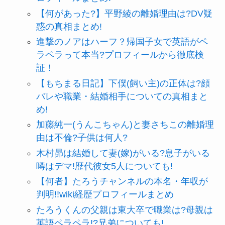
【何があった?】平野綾の離婚理由は?DV疑
惑の真相まとめ!
進撃のノアはハーフ？帰国子女で英語がペ
ラペラって本当?プロフィールから徹底検
証！
【もちまる日記】下僕(飼い主)の正体は?顔
バレや職業・結婚相手についての真相まと
め!
加藤純一(うんこちゃん)と妻さちこの離婚理
由は不倫?子供は何人?
木村昴は結婚して妻(嫁)がいる?息子がいる
噂はデマ!歴代彼女5人についても!
【何者】たろうチャンネルの本名・年収が
判明!!wiki経歴プロフィールまとめ
たろうくんの父親は東大卒で職業は?母親は
英語ペラペラ!?兄弟についても!