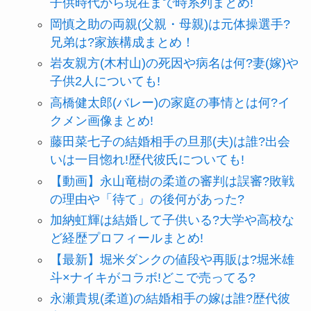
子供時代から現在まで時系列まとめ!
岡慎之助の両親(父親・母親)は元体操選手?
兄弟は?家族構成まとめ！
岩友親方(木村山)の死因や病名は何?妻(嫁)や
子供2人についても!
高橋健太郎(バレー)の家庭の事情とは何?イ
クメン画像まとめ!
藤田菜七子の結婚相手の旦那(夫)は誰?出会
いは一目惚れ!歴代彼氏についても!
【動画】永山竜樹の柔道の審判は誤審?敗戦
の理由や「待て」の後何があった?
加納虹輝は結婚して子供いる?大学や高校な
ど経歴プロフィールまとめ!
【最新】堀米ダンクの値段や再販は?堀米雄
斗×ナイキがコラボ!どこで売ってる?
永瀬貴規(柔道)の結婚相手の嫁は誰?歴代彼