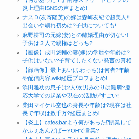
炎上理由!SNSの声まとめ!
ナスＤ(友寄隆英)の嫁は森崎友紀で超美人!!
出会いや馴れ初めは?子供についても!
麻野耕司の元嫁(妻)との離婚理由が切ない!
子供は２人で親権はどっち?
【画像】成田悠輔の妻(嫁)の学歴や年齢は?
子供はいない?子育てしたくない発言の真相
【顔画像】最上あい(ふわっち)は何者?年齢
や配信内容,wiki経歴プロフまとめ!
浜田雅功の息子は2人!次男みのりは難病?慶
応大学での起業や現在の活動がすごい!
柴田マイケル空也の身長や年齢は?現在は社
長で年収は数千万?経歴まとめ!
【炎上】cafe&barよう何があった⁉閉業して
かふぇあんどばーYOHで営業?