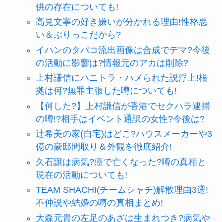
供の存在についても!
高見文寧の好き嫌いが分かれる理由!性格悪
い＆ぶりっこだから?
イハンのタバコ流出画像は合成でデマ?今後
の活動に影響は?情報元のアカは削除?
上村謙信にハニトラ・ハメられた説浮上!根
拠は何?無罪主張した噂についても!
【何した?】上村謙信が香港でセクハラ逮捕
の噂!?相手はイベント通訳の女性?今後は?
辻希美の家(自宅)はどこ?ハウスメーカーや3
億の豪邸間取り＆外観を徹底紹介!
久石譲は病気?癌で亡くなった?噂の真相と
現在の活動についても!
TEAM SHACHI(チームシャチ)解散理由3選!
不仲説や結婚の噂の真相まとめ!
大森元貴の左足のあざは生まれつき?病気や