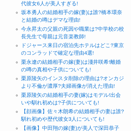
代彼女6人が美人すぎる!
坂本勇人の結婚相手の嫁(妻)は誰?橋本環奈
と結婚の噂はデマな理由!
今永昇太の父親の死因や職業は?中学校の校
長先生で母親は元音楽教師!
ドジャース来日の宿泊先ホテルはどこ?東京
のコンラッドで確定な理由4選!
栗永遼の結婚相手の嫁(妻)は淺井咲希!離婚
の噂の真相や子供についても!
栗原陵矢のインスタ削除の理由は?オンカジ
より不倫が濃厚?夫婦画像が消えた理由!
栗原陵矢の結婚相手の妻(嫁)はモデル!出会
いや馴れ初めは?子供についても!
【顔画像】佐々木朗希の結婚相手の妻は誰?
馴れ初めや歴代彼女3人についても!
【画像】中田翔の嫁(妻)が美人で深田恭子