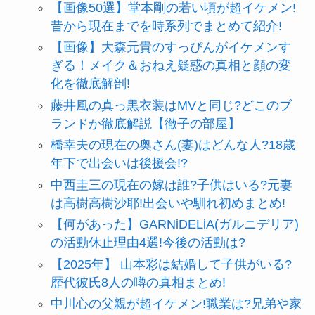
【画像50選】堂本剛の若い頃が超イケメン!
昔から現在までを時系列でまとめて紹介!
【画像】大森元貴のすっぴんがイケメンす
ぎる！メイク＆おねえ疑惑の真相と顔の変
化を徹底解剖!
藤井風の真っ黒衣装はMVと同じ?どこのブ
ランドか徹底解説【徹子の部屋】
橋幸夫の現在の奥さん(妻)はどんな人?18歳
年下で出会いは後援会!?
中西圭三の現在の嫁は誰?子供はいる?元妻
は高樹高樹沙耶!出会いや馴れ初めまとめ!
【何があった】GARNiDELiA(ガルニデリア)
の活動休止理由4選!今後の活動は?
【2025年】 山本彩は結婚して子供がいる?
歴代彼氏8人の噂の真相まとめ!
中川心の父親が超イケメン!職業は?兄弟や家