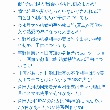
似?子供は4人!出会いや馴れ初めまとめ!
菊池雄星の妻がもったいないと言われる理
由とは？馴れ初めや子供についても!
今永昇太の結婚相手の嫁は誰(写真)?歴代彼
女や熱愛の噂になった人まとめ!
矢野雅哉の結婚相手の妻は誰？出会いや馴
れ初め、子供についても!
宇野昌磨と本田真凛の身長差は6㎝!ツーショ
ット画像で徹底比較!結婚秒読みの理由につ
いても!
【何があった】源田壮亮の不倫相手は誰?美
人ホステスとはいつから?SNSの声も!
角田大河の同乗者が今村聖奈はデマな理由!5
月にスマホ使用で処分があった!
角田大河(JRA)の死因は?精神的に病んでい
た?何があったのか時系列まとめ!