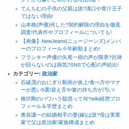
てんちむの子供の父親は誰?溝口や青汁王子
ではない理由!
山本格(声優)何した?契約解除の理由を徹底
調査!代表作やプロフィールについても!
【画像】NewJeans(ニュージーンズ)メンバ
ーのプロフィール※年齢順まとめ!
フランキー声優の矢尾一樹の声が限界?呂律
が回らないのは病気?SNSで心配の声続出!
カテゴリー:
政治家
石破茂のおにぎり動画が炎上!食べ方やマナ
ーが悪い5選!迎え舌や箸の持ち方が汚い!
柳沢剛のパワハラ疑惑って何?wiki経歴プロ
フィール＆学歴まとめ
奥谷謙一の結婚相手の妻(嫁)は誰?母は実業
家で父は政治家!家族構成まとめ