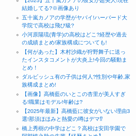
【2025】五十嵐カノアの彼女が超美人!現在
結婚してる?※画像あり
五十嵐カノアの学歴がヤバイ!ハーバード大
学院で高校は飛び級?
小河原陽琉(青学)の高校はどこ?経歴や過去
の成績まとめ!家族構成についても!
【何があった】木村沙織が狩野舞子に送っ
たインスタコメントが大炎上!今回の騒動ま
とめ！
ダルビッシュ有の子供は何人?性別や年齢,家
族構成まとめ!
【画像】高橋藍のいとこの杏里が美人すぎ
る!職業はモデル!年齢は?
【2025年最新】高橋藍に彼女がいない理由3
選!那須ほほみと熱愛の噂はデマ⁉
橋上秀樹の中学はどこ？高校は安田学園で