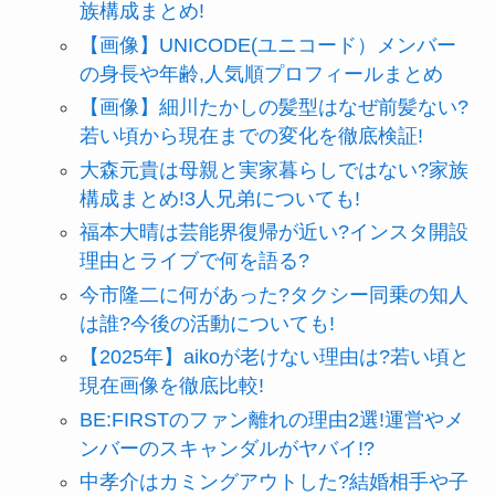
族構成まとめ!
【画像】UNICODE(ユニコード）メンバー
の身長や年齢,人気順プロフィールまとめ
【画像】細川たかしの髪型はなぜ前髪ない?
若い頃から現在までの変化を徹底検証!
大森元貴は母親と実家暮らしではない?家族
構成まとめ!3人兄弟についても!
福本大晴は芸能界復帰が近い?インスタ開設
理由とライブで何を語る?
今市隆二に何があった?タクシー同乗の知人
は誰?今後の活動についても!
【2025年】aikoが老けない理由は?若い頃と
現在画像を徹底比較!
BE:FIRSTのファン離れの理由2選!運営やメ
ンバーのスキャンダルがヤバイ!?
中孝介はカミングアウトした?結婚相手や子