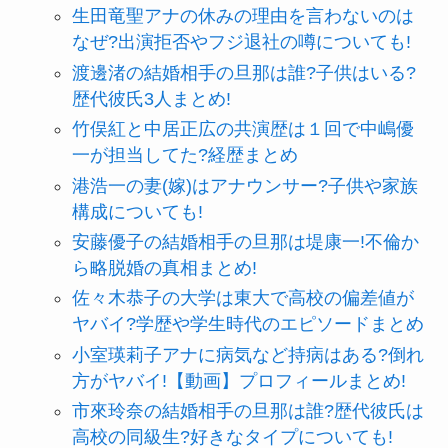
生田竜聖アナの休みの理由を言わないのは
なぜ?出演拒否やフジ退社の噂についても!
渡邊渚の結婚相手の旦那は誰?子供はいる?
歴代彼氏3人まとめ!
竹俣紅と中居正広の共演歴は１回で中嶋優
一が担当してた?経歴まとめ
港浩一の妻(嫁)はアナウンサー?子供や家族
構成についても!
安藤優子の結婚相手の旦那は堤康一!不倫か
ら略脱婚の真相まとめ!
佐々木恭子の大学は東大で高校の偏差値が
ヤバイ?学歴や学生時代のエピソードまとめ
小室瑛莉子アナに病気など持病はある?倒れ
方がヤバイ!【動画】プロフィールまとめ!
市來玲奈の結婚相手の旦那は誰?歴代彼氏は
高校の同級生?好きなタイプについても!