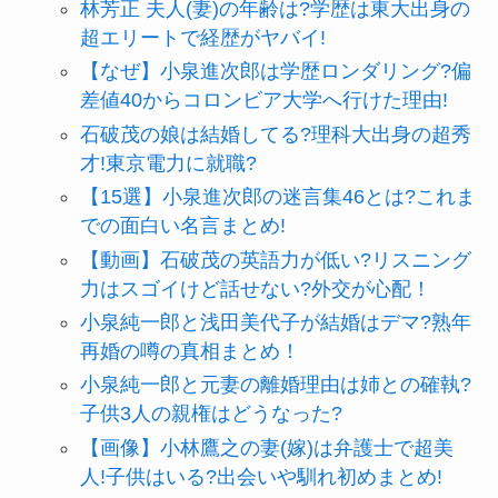
林芳正 夫人(妻)の年齢は?学歴は東大出身の
超エリートで経歴がヤバイ!
【なぜ】小泉進次郎は学歴ロンダリング?偏
差値40からコロンビア大学へ行けた理由!
石破茂の娘は結婚してる?理科大出身の超秀
才!東京電力に就職?
【15選】小泉進次郎の迷言集46とは?これま
での面白い名言まとめ!
【動画】石破茂の英語力が低い?リスニング
力はスゴイけど話せない?外交が心配！
小泉純一郎と浅田美代子が結婚はデマ?熟年
再婚の噂の真相まとめ！
小泉純一郎と元妻の離婚理由は姉との確執?
子供3人の親権はどうなった?
【画像】小林鷹之の妻(嫁)は弁護士で超美
人!子供はいる?出会いや馴れ初めまとめ!