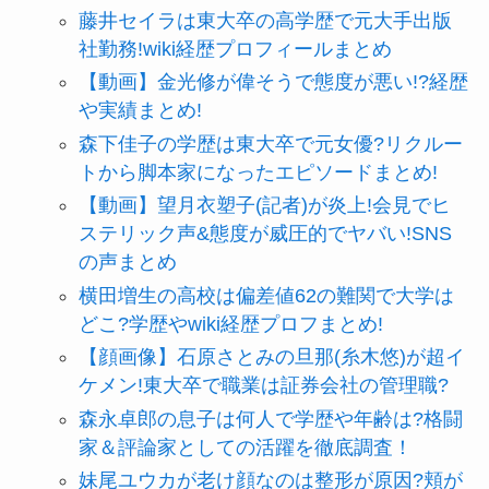
藤井セイラは東大卒の高学歴で元大手出版
社勤務!wiki経歴プロフィールまとめ
【動画】金光修が偉そうで態度が悪い!?経歴
や実績まとめ!
森下佳子の学歴は東大卒で元女優?リクルー
トから脚本家になったエピソードまとめ!
【動画】望月衣塑子(記者)が炎上!会見でヒ
ステリック声&態度が威圧的でヤバい!SNS
の声まとめ
横田増生の高校は偏差値62の難関で大学は
どこ?学歴やwiki経歴プロフまとめ!
【顔画像】石原さとみの旦那(糸木悠)が超イ
ケメン!東大卒で職業は証券会社の管理職?
森永卓郎の息子は何人で学歴や年齢は?格闘
家＆評論家としての活躍を徹底調査！
妹尾ユウカが老け顔なのは整形が原因?頬が