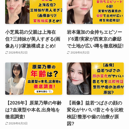
小芝風花の父親は上海在
岩本蓮加の金持ちエピソー
住?三姉妹が美人すぎる(画
ド6選!実家が西東京の豪邸
像あり)!家族構成まとめ!
で土地が広い噂を徹底検証!
2026年6月2日
2026年6月2日
【2026年】原菜乃華の年齢
【画像】益若つばさの顔の
は?血液型や本名,出身地を
変化がヤバい!昔と今を比較
徹底調査!
検証!整形や歯の治療が原
因?
2026年6月3日