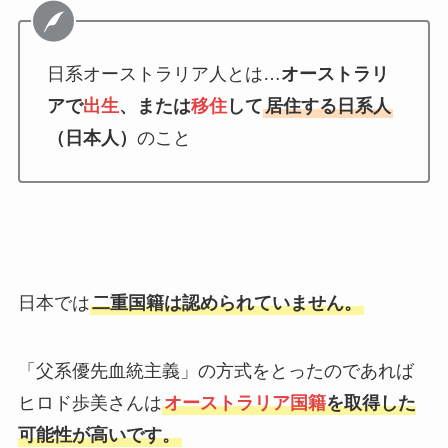
日系オーストラリア人とは…
オーストラリ
アで
出生
、または
移住
して
居住する日系人
（日本人）
のこと
日本では
二重国籍は認められていません。
「父系優先血統主義」の方式をとったのであれば
ヒロド歩美さんは
オーストラリア国籍
を取得した
可能性が高いです。