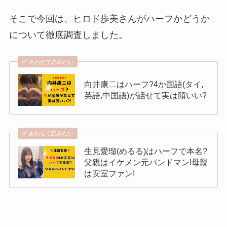
そこで今回は、ヒロド歩美さんがハーフかどうか
について徹底調査しました。
あわせて読みたい
向井康二はハーフ?4か国語(タイ,
英語,中国語)が話せて実は頭いい?
あわせて読みたい
生見愛瑠(めるる)はハーフで本名?
父親はイケメン元バンドマン!母親
は安室ファン!