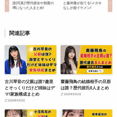
誰(写真)?歴代彼女や熱愛の
と藤井隆が似てる!メガネ
噂になった人まとめ!
なしが超イケメン!
関連記事
古川琴音の父親は誰?趣里
齋藤飛鳥の結婚相手の旦那
とそっくりだけど姉妹はデ
は誰？歴代彼氏8人まとめ
マ!家族構成まとめ
2026年6月4日
2026年6月3日