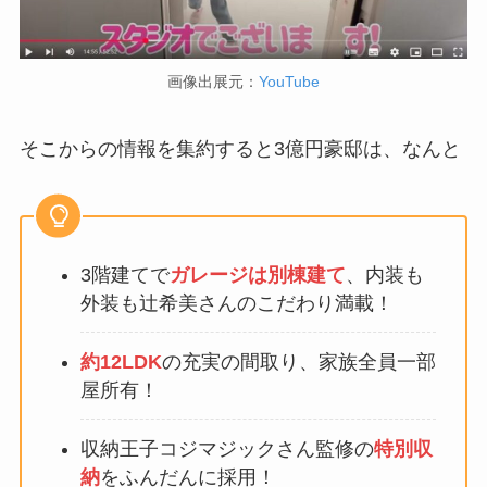
画像出展元：
YouTube
そこからの情報を集約すると3億円豪邸は、なんと
3階建てで
ガレージは別棟建て
、内装も
外装も辻希美さんのこだわり満載！
約12LDK
の充実の間取り、家族全員一部
屋所有！
収納王子コジマジックさん監修の
特別収
納
をふんだんに採用！