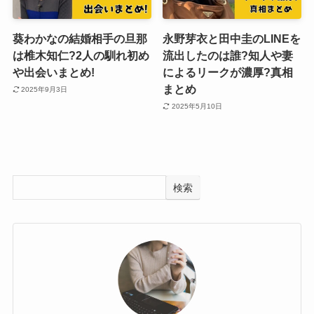
葵わかなの結婚相手の旦那
永野芽衣と田中圭のLINEを
は椎木知仁?2人の馴れ初め
流出したのは誰?知人や妻
や出会いまとめ!
によるリークが濃厚?真相
まとめ
2025年9月3日
2025年5月10日
検索