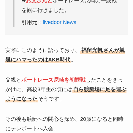
➡
お父さんと
ボートレース尼崎の一般戦
を観に行きました。
引用元：
livedoor News
実際にこのように語っており、
福留光帆
さんが競
艇にハマったのはAKB時代
。
父親と
ボートレース尼崎を初観戦
したことをきっ
かけに、高校3年生の頃には
自ら競艇場に足を運ぶ
ようになった
そうです。
その後も競艇への関心を深め、20歳になると同時
にテレボートへ入会。