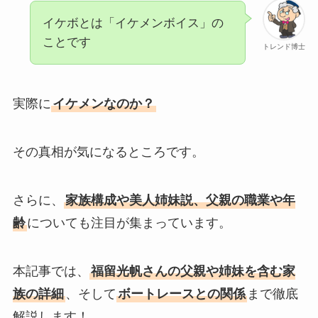
イケボとは「イケメンボイス」の
ことです
トレンド博士
実際に
イケメンなのか？
その真相が気になるところです。
さらに、
家族構成や美人姉妹説、父親の職業や年
齢
についても注目が集まっています。
本記事では、
福留光帆さんの父親や姉妹を含む家
族の詳細
、そして
ボートレースとの関係
まで徹底
解説します！