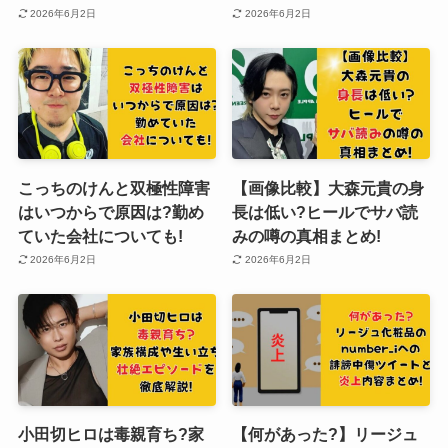
2026年6月2日
2026年6月2日
こっちのけんと双極性障害
【画像比較】大森元貴の身
はいつからで原因は?勤め
長は低い?ヒールでサバ読
ていた会社についても!
みの噂の真相まとめ!
2026年6月2日
2026年6月2日
小田切ヒロは毒親育ち?家
【何があった?】リージュ