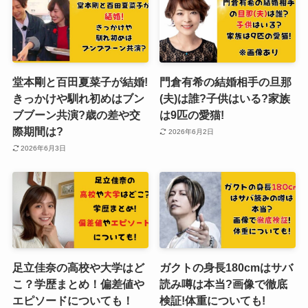
堂本剛と百田夏菜子が結婚!
門倉有希の結婚相手の旦那
きっかけや馴れ初めはブン
(夫)は誰?子供はいる?家族
ブブーン共演?歳の差や交
は9匹の愛猫!
際期間は?
2026年6月2日
2026年6月3日
足立佳奈の高校や大学はど
ガクトの身長180cmはサバ
こ？学歴まとめ！偏差値や
読み噂は本当?画像で徹底
エピソードについても！
検証!体重についても!