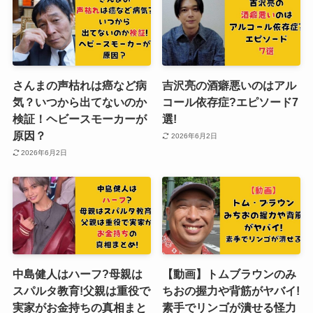
さんまの声枯れは癌など病
吉沢亮の酒癖悪いのはアル
気？いつから出てないのか
コール依存症?エピソード7
検証！ヘビースモーカーが
選!
原因？
2026年6月2日
2026年6月2日
中島健人はハーフ?母親は
【動画】トムブラウンのみ
スパルタ教育!父親は重役で
ちおの握力や背筋がヤバイ!
実家がお金持ちの真相まと
素手でリンゴが潰せる怪力