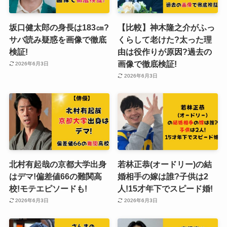
坂口健太郎の身長は183㎝?
【比較】神木隆之介がふっ
サバ読み疑惑を画像で徹底
くらして老けた?太った理
検証!
由は役作りが原因?過去の
画像で徹底検証!
2026年6月3日
2026年6月3日
北村有起哉の京都大学出身
若林正恭(オードリー)の結
はデマ!偏差値66の難関高
婚相手の嫁は誰?子供は2
校!モテエピソードも!
人!15才年下でスピード婚!
2026年6月3日
2026年6月3日