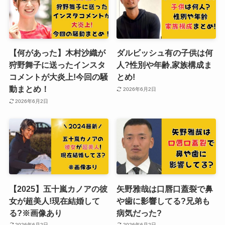
【何があった】木村沙織が
ダルビッシュ有の子供は何
狩野舞子に送ったインスタ
人?性別や年齢,家族構成ま
コメントが大炎上!今回の騒
とめ!
動まとめ！
2026年6月2日
2026年6月2日
【2025】五十嵐カノアの彼
矢野雅哉は口唇口蓋裂で鼻
女が超美人!現在結婚して
や歯に影響してる?兄弟も
る?※画像あり
病気だった?
2026年6月2日
2026年6月2日