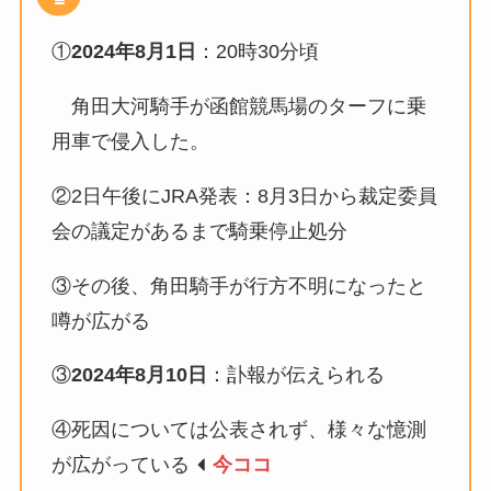
①
2024年8月1日
：20時30分頃
角田大河騎手が函館競馬場のターフに乗
用車で侵入した。
②2日午後にJRA発表：8月3日から裁定委員
会の議定があるまで騎乗停止処分
③その後、角田騎手が行方不明になったと
噂が広がる
③
2024年8月10日
：訃報が伝えられる
④死因については公表されず、様々な憶測
が広がっている
今ココ