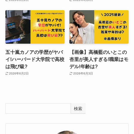
五十嵐カノアの学歴がヤバ
【画像】高橋藍のいとこの
イ!ハーバード大学院で高校
杏里が美人すぎる!職業はモ
は飛び級?
デル!年齢は?
2026年6月2日
2026年6月3日
検索