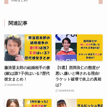
内容まとめ!
関連記事
藤浪晋太郎の結婚相手の妻
【5選】西岡良仁の態度が
(嫁)は誰?子供はいる?歴代
悪い,嫌いと噂される理由!
彼女まとめ！
ラケット破壊で炎上の真相
は?
2026年6月3日
2026年6月3日