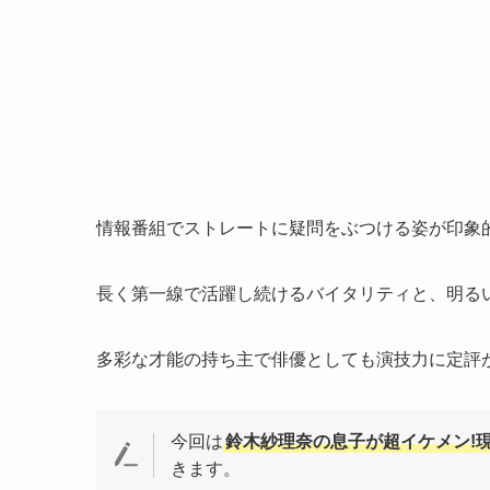
情報番組でストレートに疑問をぶつける姿が印象
長く第一線で活躍し続けるバイタリティと、明る
多彩な才能の持ち主で俳優としても演技力に定評
今回は
鈴木紗理奈の息子が超イケメン!現
きます。