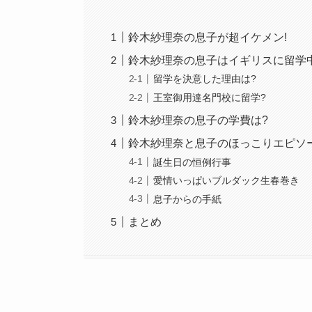
鈴木紗理奈の息子が超イケメン!
鈴木紗理奈の息子はイギリスに留学中
留学を決意した理由は?
王室御用達名門校に留学?
鈴木紗理奈の息子の学費は?
鈴木紗理奈と息子のほっこりエピソ
誕生日の恒例行事
愛情いっぱいブルダック生春巻き
息子からの手紙
まとめ