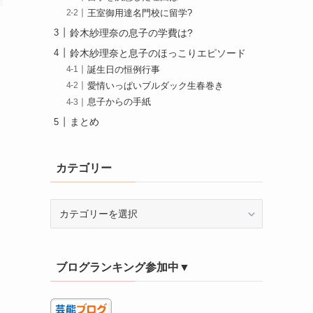
王室御用達名門校に留学?
鈴木紗理奈の息子の学費は?
鈴木紗理奈と息子のほっこりエピソード
誕生日の恒例行事
愛情いっぱいブルダック生春巻き
息子からの手紙
まとめ
カテゴリー
カ
テ
ゴ
リ
ブログランキング参加中▼
ー