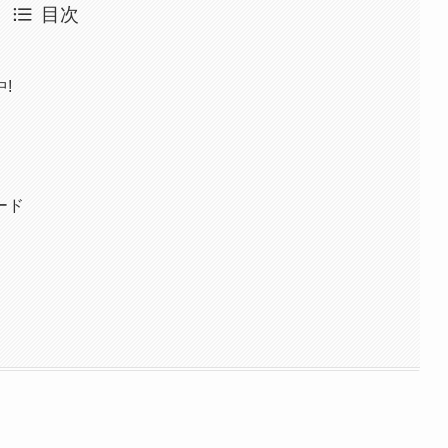
目次
!
ード