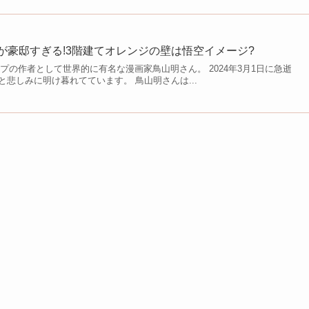
)が豪邸すぎる!3階建てオレンジの壁は悟空イメージ?
ンプの作者として世界的に有名な漫画家鳥山明さん。 2024年3月1日に急逝
悲しみに明け暮れてています。 鳥山明さんは...