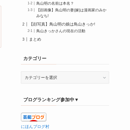
鳥山明の名前は本名？
【顔画像】鳥山明の妻(嫁)は漫画家のみか
みなち!
【顔写真】鳥山明の娘は鳥山きっか!
鳥山きっかさんの現在の活動
まとめ
カテゴリー
カ
テ
ゴ
リ
ブログランキング参加中▼
ー
にほんブログ村