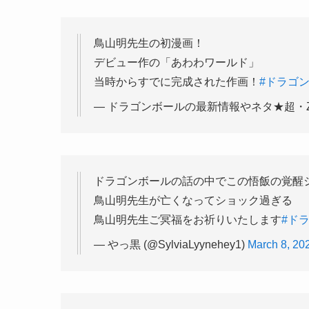
鳥山明先生の初漫画！
デビュー作の「あわわワールド」
当時からすでに完成された作画！
#ドラゴ
— ドラゴンボールの最新情報やネタ★超・Z・GT 
ドラゴンボールの話の中でこの悟飯の覚醒
鳥山明先生が亡くなってショック過ぎる
鳥山明先生ご冥福をお祈りいたします
#ド
— やっ黒 (@SylviaLyynehey1)
March 8, 20