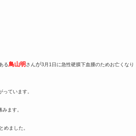
鳥山明
が
ある
さん
3月1日に急性硬膜下血腫のためお亡くなり
がっています。
痛みます。
とめました。