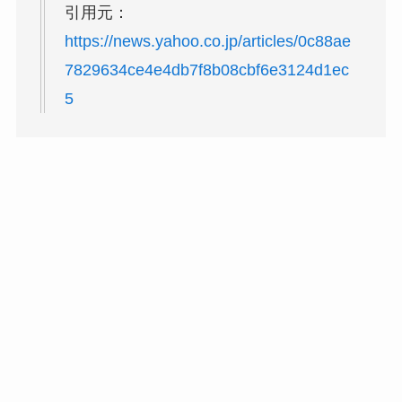
引用元：
https://news.yahoo.co.jp/articles/0c88ae
7829634ce4e4db7f8b08cbf6e3124d1ec
5