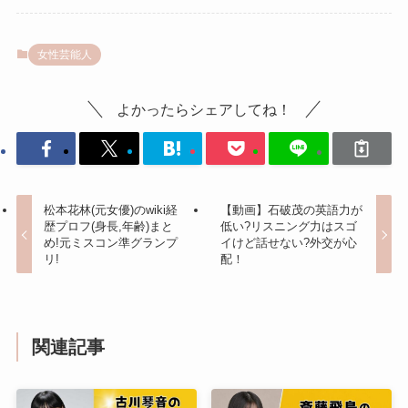
女性芸能人
よかったらシェアしてね！
松本花林(元女優)のwiki経
【動画】石破茂の英語力が
歴プロフ(身長,年齢)まと
低い?リスニング力はスゴ
め!元ミスコン準グランプ
イけど話せない?外交が心
リ!
配！
関連記事