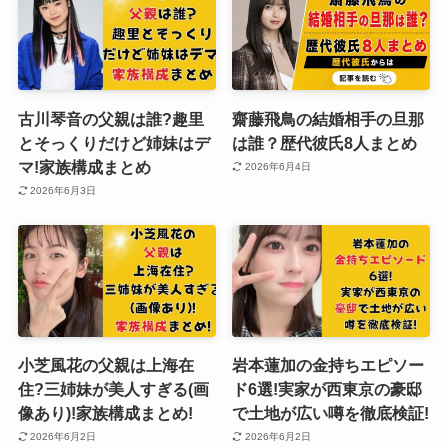
古川琴音の父親は誰?趣里
齋藤飛鳥の結婚相手の旦那
とそっくりだけど姉妹はデ
は誰？歴代彼氏8人まとめ
マ!家族構成まとめ
2026年6月4日
2026年6月3日
小芝風花の父親は上海在
岩本蓮加の金持ちエピソー
住?三姉妹が美人すぎる(画
ド6選!実家が西東京の豪邸
像あり)!家族構成まとめ!
で土地が広い噂を徹底検証!
2026年6月2日
2026年6月2日