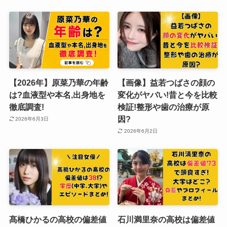
【2026年】原菜乃華の年齢
【画像】益若つばさの顔の
は?血液型や本名,出身地を
変化がヤバい!昔と今を比較
徹底調査!
検証!整形や歯の治療が原
因?
2026年6月3日
2026年6月2日
髙橋ひかるの高校の偏差値
石川満里奈の高校は偏差値