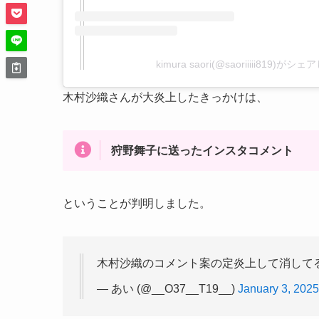
kimura saori(@saoriiiii819)が
木村沙織さんが大炎上したきっかけは、
狩野舞子に送ったインスタコメント
ということが判明しました。
木村沙織のコメント案の定炎上して消して
— あい (@__O37__T19__)
January 3, 2025