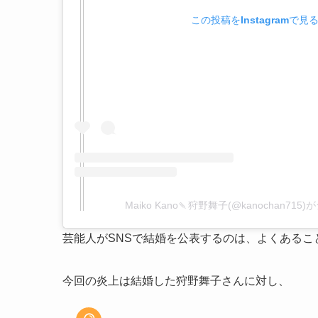
この投稿をInstagramで見
Maiko Kano🍡狩野舞子(@kanochan71
芸能人がSNSで結婚を公表するのは、よくあるこ
今回の炎上は結婚した狩野舞子さんに対し、