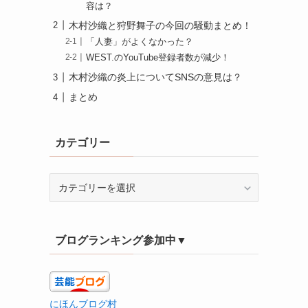
容は？
木村沙織と狩野舞子の今回の騒動まとめ！
「人妻」がよくなかった？
WEST.のYouTube登録者数が減少！
木村沙織の炎上についてSNSの意見は？
まとめ
カテゴリー
カ
テ
ゴ
リ
ブログランキング参加中▼
ー
にほんブログ村