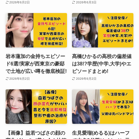
2026年6月2日
2026年6月3日
岩本蓮加の金持ちエピソー
髙橋ひかるの高校の偏差値
ド6選!実家が西東京の豪邸
は38!?学歴(中学,大学)やエ
で土地が広い噂を徹底検証!
ピソードまとめ!
2026年6月2日
2026年6月2日
【画像】益若つばさの顔の
生見愛瑠(めるる)はハーフ