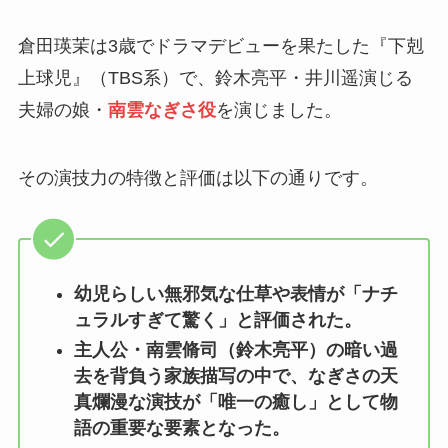
倉田瑛茉は3歳でドラマデビューを果たした『下剋
上球児』（TBS系）で、鈴木亮平・井川遥演じる
夫婦の娘・
南雲なぎさ役
を演じました。
その演技力の特徴と評価は以下の通りです。
幼児らしい無邪気な仕草や表情が「ナチ
ュラルすぎて驚く」と評価された。
主人公・南雲脩司（鈴木亮平）の暗い過
去を背負う家族描写の中で、なぎさの天
真爛漫な演技が「唯一の癒し」として物
語の重要な要素となった
。