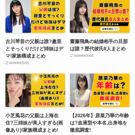
古川琴音の父親は誰?趣里
齋藤飛鳥の結婚相手の旦那
とそっくりだけど姉妹はデ
は誰？歴代彼氏8人まとめ
マ!家族構成まとめ
2026年6月4日
2026年6月3日
小芝風花の父親は上海在
【2026年】原菜乃華の年齢
住?三姉妹が美人すぎる(画
は?血液型や本名,出身地を
像あり)!家族構成まとめ!
徹底調査!