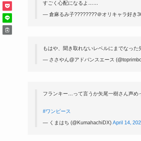
すごく心配になるよ……
— 倉麻るみ子????????＠オリキャラ好き36歳
もはや、聞き取れないレベルにまでなった
— ささやん@アドバンスエース (@toprimbot
フランキー…って言うか矢尾一樹さん声めっちゃ
#ワンピース
— くまはち (@KumahachiDX)
April 14, 20