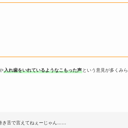
や
入れ歯をいれているようなこもった声
という意見が多くみら
巻き舌で言えてねぇーじゃん……