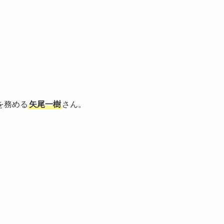
を務める
矢尾一樹
さん。