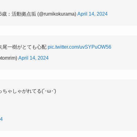
：活動拠点垢 (@rumikokurama)
April 14, 2024
矢尾一樹がとても心配
pic.twitter.com/uvSYPuOW56
omrim)
April 14, 2024
しゃがれてる(´･ω･')
24