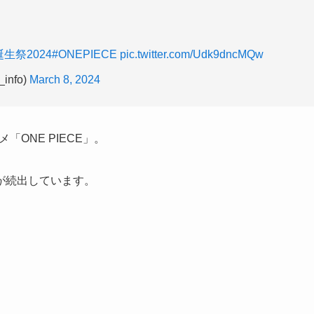
生祭2024
#ONEPIECE
pic.twitter.com/Udk9dncMQw
info)
March 8, 2024
「ONE PIECE」。
が続出しています。