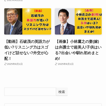
2025年9月2日
【動画】石破茂の英語力が
【画像】小林鷹之の妻(嫁)
低い?リスニング力はスゴ
は弁護士で超美人!子供はい
イけど話せない?外交が心
る?出会いや馴れ初めまと
配！
め!
2025年9月1日
2025年9月1日
検索