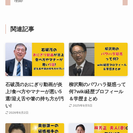
理由!
関連記事
石破茂のおにぎり動画が炎
柳沢剛のパワハラ疑惑って
上!食べ方やマナーが悪い5
何?wiki経歴プロフィール
選!迎え舌や箸の持ち方が汚
＆学歴まとめ
い!
2025年9月5日
2026年6月2日