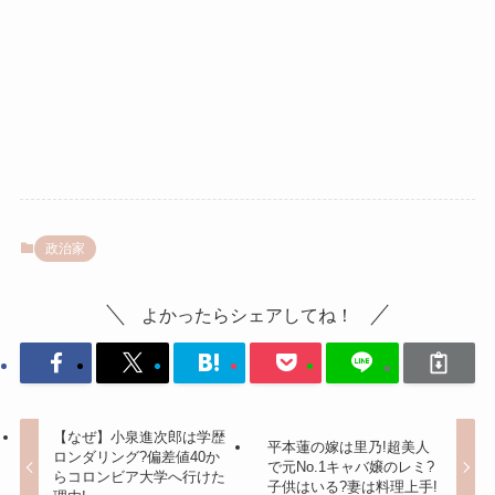
政治家
よかったらシェアしてね！
【なぜ】小泉進次郎は学歴
平本蓮の嫁は里乃!超美人
ロンダリング?偏差値40か
で元No.1キャバ嬢のレミ?
らコロンビア大学へ行けた
子供はいる?妻は料理上手!