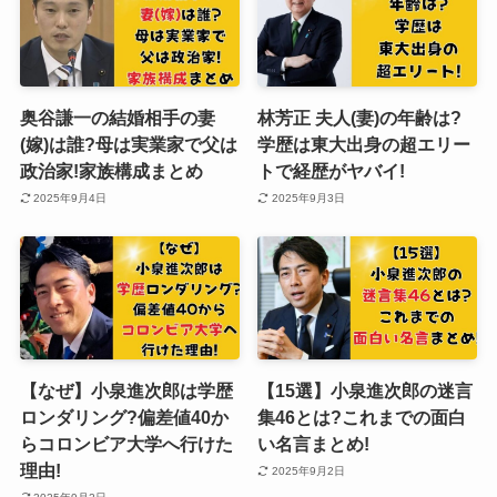
奥谷謙一の結婚相手の妻
林芳正 夫人(妻)の年齢は?
(嫁)は誰?母は実業家で父は
学歴は東大出身の超エリー
政治家!家族構成まとめ
トで経歴がヤバイ!
2025年9月4日
2025年9月3日
【なぜ】小泉進次郎は学歴
【15選】小泉進次郎の迷言
ロンダリング?偏差値40か
集46とは?これまでの面白
らコロンビア大学へ行けた
い名言まとめ!
理由!
2025年9月2日