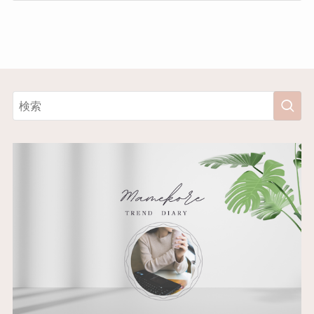
カ
イ
ブ