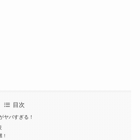
目次
画像がヤバすぎる！
較
選！