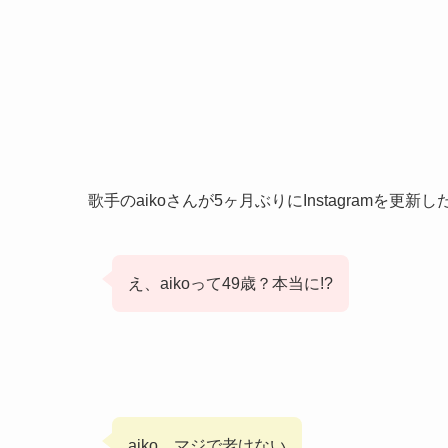
歌手のaikoさんが5ヶ月ぶりにInstagramを
え、aikoって49歳？本当に!?
aiko、マジで老けない