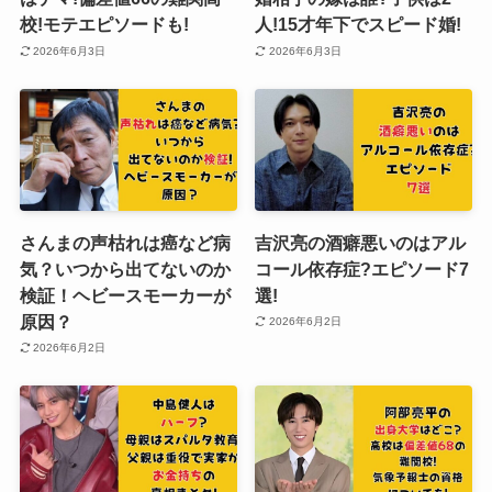
校!モテエピソードも!
人!15才年下でスピード婚!
2026年6月3日
2026年6月3日
さんまの声枯れは癌など病
吉沢亮の酒癖悪いのはアル
気？いつから出てないのか
コール依存症?エピソード7
検証！ヘビースモーカーが
選!
原因？
2026年6月2日
2026年6月2日