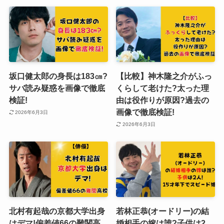
坂口健太郎の身長は183㎝?
【比較】神木隆之介がふっ
サバ読み疑惑を画像で徹底
くらして老けた?太った理
検証!
由は役作りが原因?過去の
画像で徹底検証!
2026年6月3日
2026年6月3日
北村有起哉の京都大学出身
若林正恭(オードリー)の結
はデマ!偏差値66の難関高
婚相手の嫁は誰?子供は2